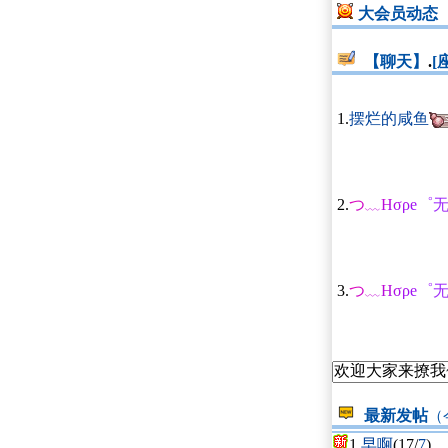
大会员动态
【聊天】
.
[
1.
摆烂的咸鱼
2.
つ﹏Ησρе゜
3.
つ﹏Ησρе゜
最新发帖
（
1.
早啊
(17/
7
)