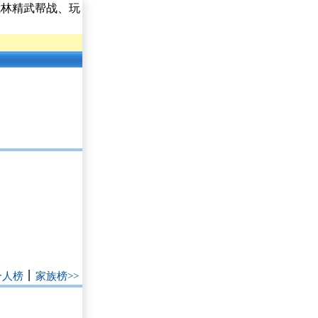
武林精武帮战、玩
丨
个人榜
家族榜>>