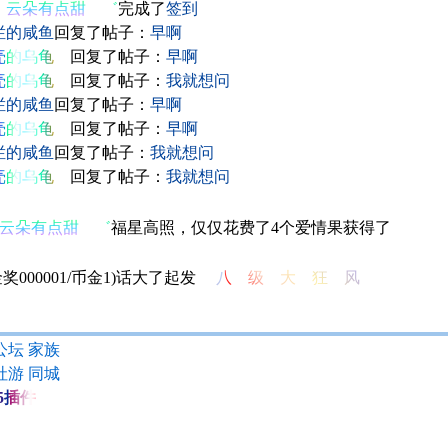
朵有点甜 ゛
完成了
签到
烂的咸鱼
回复了帖子：
早啊
壳的乌龟
回复了帖子：
早啊
壳的乌龟
回复了帖子：
我就想问
烂的咸鱼
回复了帖子：
早啊
壳的乌龟
回复了帖子：
早啊
烂的咸鱼
回复了帖子：
我就想问
壳的乌龟
回复了帖子：
我就想问
朵有点甜 ゛
福星高照，仅仅花费了4个爱情果获得了
起了大话(1金币/100000奖金)
‮风 狂 大 级 八
公坛
家族
社游
同城
i5插件