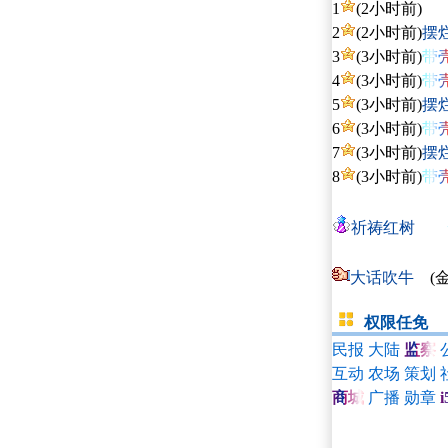
1
(2小时前)
云
2
(2小时前)
摆
3
(3小时前)
带
4
(3小时前)
带
5
(3小时前)
摆
6
(3小时前)
带
7
(3小时前)
摆
8
(3小时前)
带
祈祷红树
云
大话吹牛
发
权限任免
民报
大陆
监察
互动
农场
策划
商城
广播
勋章