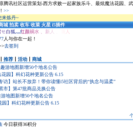
原腾讯社区运营策划-西方求败一起家族乐斗、最炫魔法花园、
！
>>
您来炼丹~
商城
拍卖
收车
收菜
火星
i5插件
雪ㄝ白狐灬红颜祸水
、
新人
、
新人
77
人与你在一起！
>>
去签到
丨
推荐
丨
活动
丨
商城
园趣游地图新增50个地名公告
花园】科幻花种更新公告 6.15
专访】站长不放弃！带你读懂i5社区背后的“执念与温柔”
黑市】第47批商品兑换公告
趣游地图新增50个地名公告
园】科幻花种更新公告 6.15
族
今日获得36积分