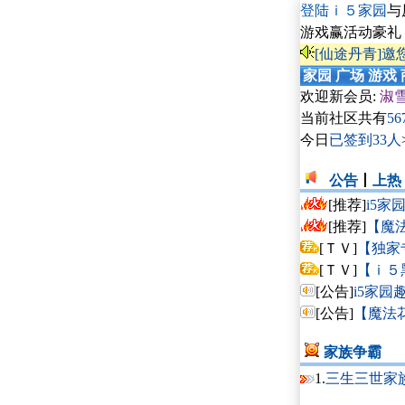
登陆ｉ５家园
与
游戏赢活动豪礼
[仙途丹青]邀
家园
广场
游戏
欢迎新会员:
淑
当前社区共有
56
今日
已签到33人
公告
丨
上热
[推荐]
i5家
[推荐]
【魔法
[ＴＶ]
【独家
[ＴＶ]
【ｉ５
[公告]
i5家园
[公告]
【魔法花
家族争霸
1.
三生三世家