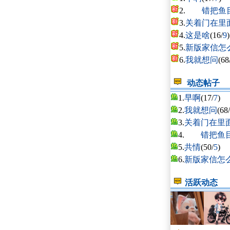
2.
错把鱼目
3.
关着门在里
4.
这是啥
(16/
9
)
5.
新版家信怎
6.
我就想问
(68
动态帖子
1.
早啊
(17/
7
)
2.
我就想问
(68/
3.
关着门在里
4.
错把鱼目
5.
共情
(50/
5
)
6.
新版家信怎
活跃动态