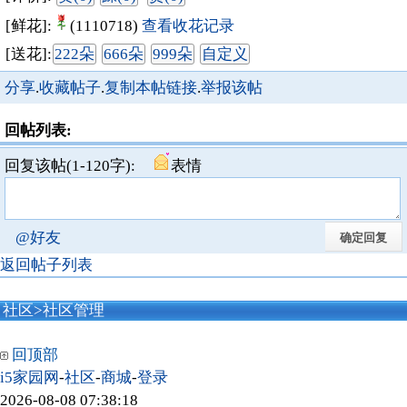
[鲜花]:
(1110718)
查看收花记录
[送花]:
222朵
666朵
999朵
自定义
分享
.
收藏帖子
.
复制本帖链接
.
举报该帖
回帖列表:
回复该帖(1-120字):
表情
@好友
返回帖子列表
社区
>
社区管理
回顶部
i5家园网
-
社区
-
商城
-
登录
2026-08-08 07:38:18