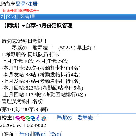
您尚未
登录
/
注册
[仙途丹青]邀您来炼丹~
社区
>
社区管理
【同城】+自荐+5月份活跃管理
请勿忘记每日考勤！
墨紫の 君墨凌゛ (50229) 早上好！
1.考勤职务:同城队员 打卡
上月打卡:30次 本月打卡:29次
-本月打卡:29次-(考勤打卡排行4名)
-本月发帖:88帖-(考勤发帖排行4名)
-上月发帖:97帖-(考勤发帖排行3名)
-本月回帖:623帖-(考勤回帖排行5名)
-上月回帖:1123帖-(考勤回帖排行6名)
管理员考勤排名榜
(第
1
/1页/199字/85阅)
[楼主]:
墨紫の 君墨凌゛
2026-05-31 06:49:02
[评价]:
赞(0)
踩(0)
赏(0)