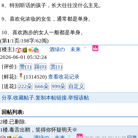
8、特别听话的孩子，长大往往没什么主见。
9、喜欢化浓妆的女生，通常都是单身。
10、喜欢跑步的女人一般都是单身。
(第
1
/1页/198字/62阅)
[楼主]:
酒绿の 未来゛
2026-06-01 05:32:24
[评价]:
赞(1)
踩(0)
赏(1)
[鲜花]:
(1314520)
查看收花记录
[送花]:
222朵
666朵
999朵
自定义
分享
.
收藏帖子
.
复制本帖链接
.
举报该帖
回帖列表:
2楼.已删除.
1楼.
毒舌出鞘，笑得你怀疑明天🌞
酒绿の 未来゛
回复
2026-06-01 05:32:28