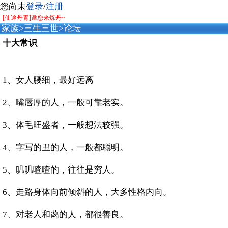
您尚未
登录
/
注册
[仙途丹青]邀您来炼丹~
家族
>
三生三世
>
论坛
十大常识
1、女人腰细，最好远离
2、嘴唇厚的人，一般可靠老实。
3、体毛旺盛者，一般想法较强。
4、字写的丑的人，一般都聪明。
5、叽叽喳喳的，往往是穷人。
6、走路身体向前倾斜的人，大多性格内向。
7、对老人和蔼的人，都很善良。