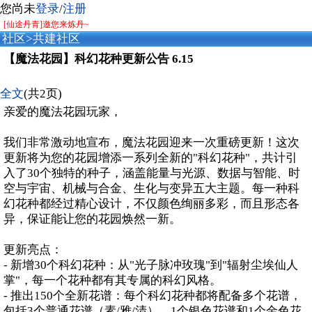
您尚未
登录
/
注册
[仙途丹青]邀您来炼丹~
社区
>
共建社区
【魔法花园】科幻花种更新公告 6.15
全文
(共2页)
亲爱的魔法花园玩家，
我们非常激动地宣布，魔法花园迎来一次重磅更新！这次
更新将为您的花园增添一系列全新的"科幻花种"，共计引
入了30个独特的种子，涵盖能量与光源、数据与智能、时
空与宇宙、机械与合金、生化与变异五大主题。每一种科
幻花种都经过精心设计，不仅颜色绚丽多彩，而且形态各
异，保证能让您的花园焕然一新。
更新亮点：
- 新增30个科幻花种：从"光子脉冲玫瑰"到"辐射尘埃仙人
掌"，每一个花种都有其专属的科幻风格。
- 推出150个全新花谱：每个科幻花种都将配备多个花谱，
包括3个普通花谱（素/雅/清）、1个银色花谱和1个金色花