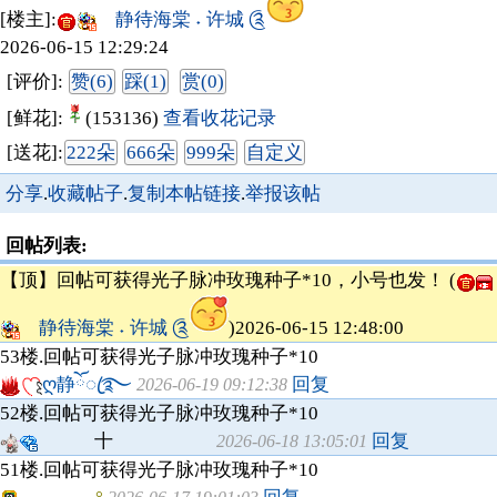
[楼主]:
静待海棠 ˖ 许城 ༊
2026-06-15 12:29:24
[评价]:
赞(6)
踩(1)
赏(0)
[鲜花]:
(153136)
查看收花记录
[送花]:
222朵
666朵
999朵
自定义
分享
.
收藏帖子
.
复制本帖链接
.
举报该帖
回帖列表:
【顶】回帖可获得光子脉冲玫瑰种子*10，小号也发！ (
静待海棠 ˖ 许城 ༊
)2026-06-15 12:48:00
53楼.
回帖可获得光子脉冲玫瑰种子*10
ღ静ོꦿ࿐
回复
2026-06-19 09:12:38
52楼.
回帖可获得光子脉冲玫瑰种子*10
十
回复
2026-06-18 13:05:01
51楼.
回帖可获得光子脉冲玫瑰种子*10