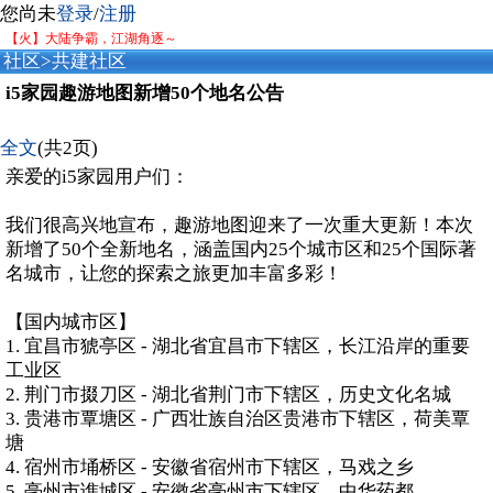
您尚未
登录
/
注册
【火】大陆争霸，江湖角逐～
社区
>
共建社区
i5家园趣游地图新增50个地名公告
全文
(共2页)
亲爱的i5家园用户们：
我们很高兴地宣布，趣游地图迎来了一次重大更新！本次
新增了50个全新地名，涵盖国内25个城市区和25个国际著
名城市，让您的探索之旅更加丰富多彩！
【国内城市区】
1. 宜昌市猇亭区 - 湖北省宜昌市下辖区，长江沿岸的重要
工业区
2. 荆门市掇刀区 - 湖北省荆门市下辖区，历史文化名城
3. 贵港市覃塘区 - 广西壮族自治区贵港市下辖区，荷美覃
塘
4. 宿州市埇桥区 - 安徽省宿州市下辖区，马戏之乡
5. 亳州市谯城区 - 安徽省亳州市下辖区，中华药都