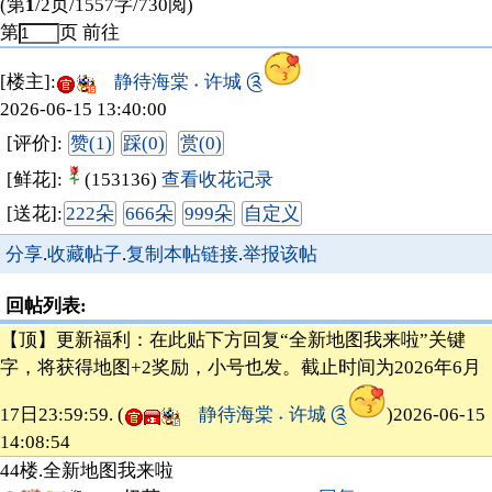
(第
1
/2页/1557字/730阅)
第
页
前往
[楼主]:
静待海棠 ˖ 许城 ༊
2026-06-15 13:40:00
[评价]:
赞(1)
踩(0)
赏(0)
[鲜花]:
(153136)
查看收花记录
[送花]:
222朵
666朵
999朵
自定义
分享
.
收藏帖子
.
复制本帖链接
.
举报该帖
回帖列表:
【顶】更新福利：在此贴下方回复“全新地图我来啦”关键
字，将获得地图+2奖励，小号也发。截止时间为2026年6月
17日23:59:59. (
静待海棠 ˖ 许城 ༊
)2026-06-15
14:08:54
44楼.
全新地图我来啦