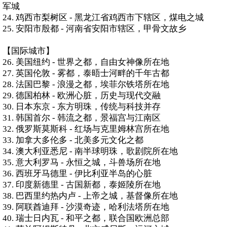
军城
24. 鸡西市梨树区 - 黑龙江省鸡西市下辖区，煤电之城
25. 安阳市殷都 - 河南省安阳市辖区，甲骨文故乡
【国际城市】
26. 美国纽约 - 世界之都，自由女神像所在地
27. 英国伦敦 - 雾都，泰晤士河畔的千年古都
28. 法国巴黎 - 浪漫之都，埃菲尔铁塔所在地
29. 德国柏林 - 欧洲心脏，历史与现代交融
30. 日本东京 - 东方明珠，传统与科技并存
31. 韩国首尔 - 韩流之都，景福宫与江南区
32. 俄罗斯莫斯科 - 红场与克里姆林宫所在地
33. 加拿大多伦多 - 北美多元文化之都
34. 澳大利亚悉尼 - 南半球明珠，歌剧院所在地
35. 意大利罗马 - 永恒之城，斗兽场所在地
36. 西班牙马德里 - 伊比利亚半岛的心脏
37. 印度新德里 - 古国新都，泰姬陵所在地
38. 巴西里约热内卢 - 上帝之城，基督像所在地
39. 阿联酋迪拜 - 沙漠奇迹，哈利法塔所在地
40. 瑞士日内瓦 - 和平之都，联合国欧洲总部