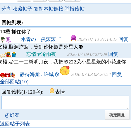
分享
.
收藏帖子
.
复制本帖链接
.
举报该帖
回帖列表:
10楼.
抓住你了
水青の 炎滚滚゛
回复
2026-07-12 21:14:27
9楼.
脑洞炸裂，赞到你怀疑是外星人👽
忘情ヤ冷雨夜
回复
2026-07-09 04:04:09
8楼.
🌙二十二桥明月夜，我把🌸222朵小星星般的小花送你
静待海棠 ˖ 许城 ༊
回复
2026-07-08 08:26:54
全部回帖(10)
回复该帖(1-120字):
表情
@好友
返回帖子列表