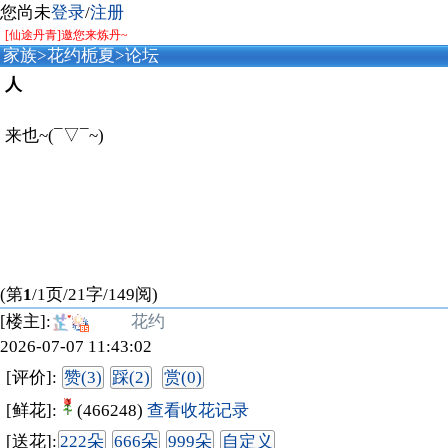
您尚未
登录
/
注册
[仙途丹青]邀您来炼丹~
家族
>
花约栀夏
>
论坛
人
来也~(¯▽¯~)
(第
1
/1页/21字/149阅)
[楼主]:
花约
2026-07-07 11:43:02
[评价]:
赞(3)
踩(2)
赏(0)
[鲜花]:
(466248)
查看收花记录
[送花]:
222朵
666朵
999朵
自定义