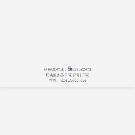
站长QQ在线：
523582472
切换服务器:
[1号]
.
[2号]
.
[3号]
当前：https://
5gqq.love