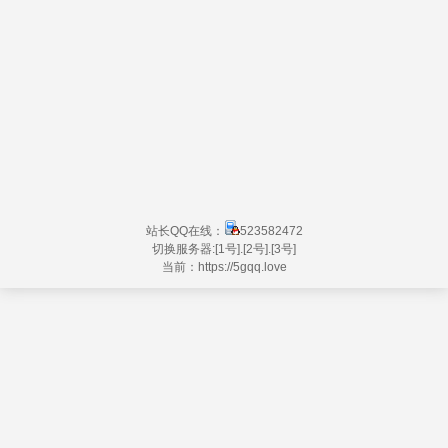
站长QQ在线：
523582472
切换服务器:
[1号]
.
[2号]
.
[3号]
当前：https://
5gqq.love