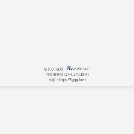
站长QQ在线：
523582472
切换服务器:
[1号]
.
[2号]
.
[3号]
当前：https://
5gqq.love