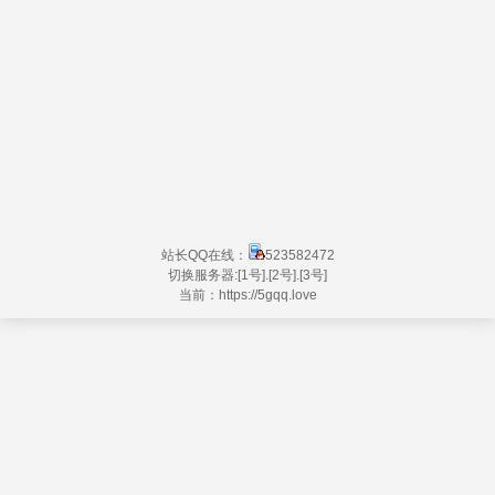
站长QQ在线：
523582472
切换服务器:
[1号]
.
[2号]
.
[3号]
当前：https://
5gqq.love