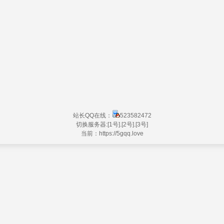
站长QQ在线：
523582472
切换服务器:
[1号]
.
[2号]
.
[3号]
当前：https://
5gqq.love