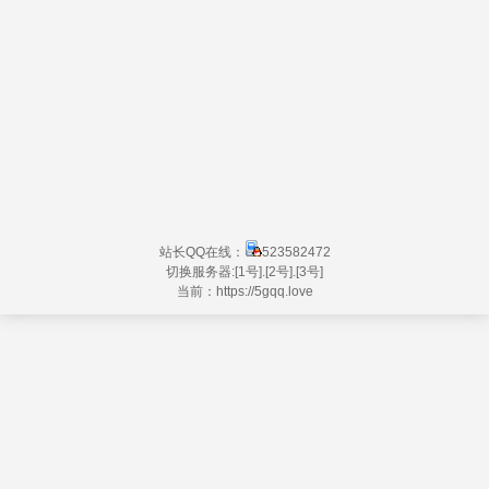
站长QQ在线：
523582472
切换服务器:
[1号]
.
[2号]
.
[3号]
当前：https://
5gqq.love