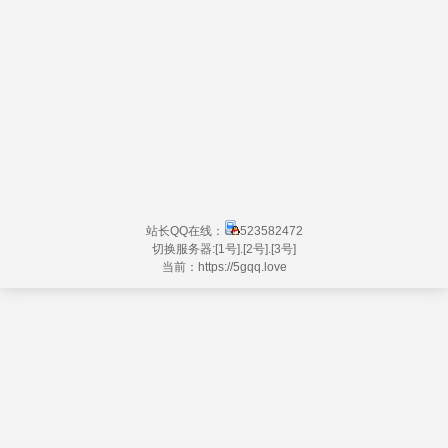
站长QQ在线：
523582472
切换服务器:
[1号]
.
[2号]
.
[3号]
当前：https://
5gqq.love