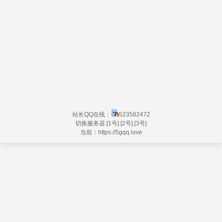
站长QQ在线：
523582472
切换服务器:
[1号]
.
[2号]
.
[3号]
当前：https://
5gqq.love