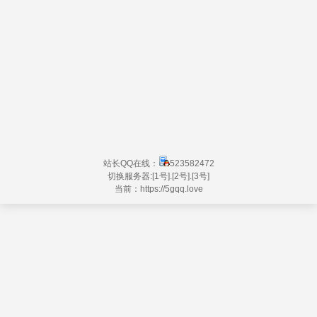
站长QQ在线：
523582472
切换服务器:
[1号]
.
[2号]
.
[3号]
当前：https://
5gqq.love