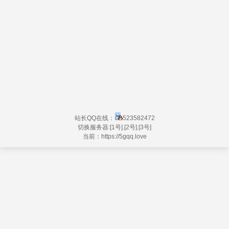
站长QQ在线：
523582472
切换服务器:
[1号]
.
[2号]
.
[3号]
当前：https://
5gqq.love