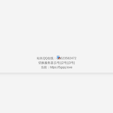
站长QQ在线：
523582472
切换服务器:
[1号]
.
[2号]
.
[3号]
当前：https://
5gqq.love