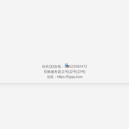
站长QQ在线：
523582472
切换服务器:
[1号]
.
[2号]
.
[3号]
当前：https://
5gqq.love