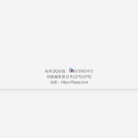
站长QQ在线：
523582472
切换服务器:
[1号]
.
[2号]
.
[3号]
当前：https://
5gqq.love