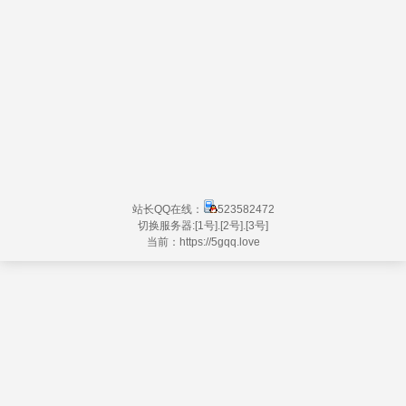
站长QQ在线：
523582472
切换服务器:
[1号]
.
[2号]
.
[3号]
当前：https://
5gqq.love