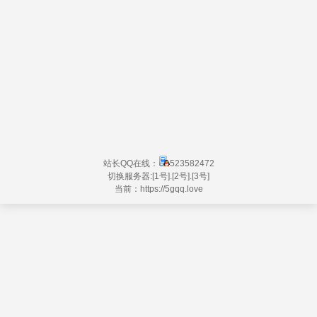
站长QQ在线：
523582472
切换服务器:
[1号]
.
[2号]
.
[3号]
当前：https://
5gqq.love