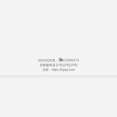
站长QQ在线：
523582472
切换服务器:
[1号]
.
[2号]
.
[3号]
当前：https://
5gqq.love