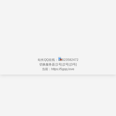
站长QQ在线：
523582472
切换服务器:
[1号]
.
[2号]
.
[3号]
当前：https://
5gqq.love