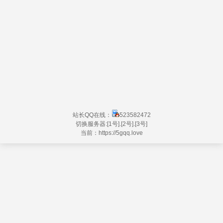
站长QQ在线：
523582472
切换服务器:
[1号]
.
[2号]
.
[3号]
当前：https://
5gqq.love