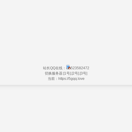
站长QQ在线：
523582472
切换服务器:
[1号]
.
[2号]
.
[3号]
当前：https://
5gqq.love