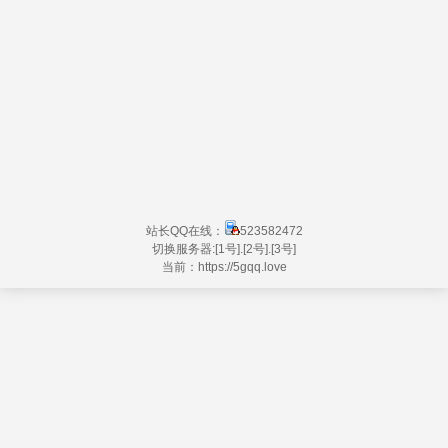
站长QQ在线：
523582472
切换服务器:
[1号]
.
[2号]
.
[3号]
当前：https://
5gqq.love