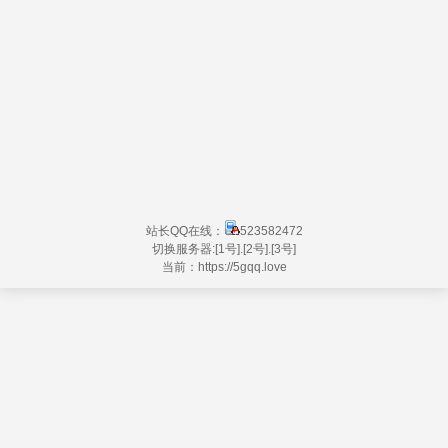
站长QQ在线：
523582472
切换服务器:
[1号]
.
[2号]
.
[3号]
当前：https://
5gqq.love