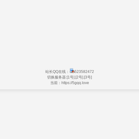
站长QQ在线：
523582472
切换服务器:
[1号]
.
[2号]
.
[3号]
当前：https://
5gqq.love