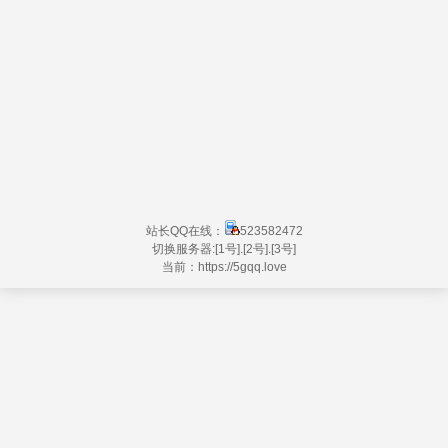
站长QQ在线：
523582472
切换服务器:
[1号]
.
[2号]
.
[3号]
当前：https://
5gqq.love