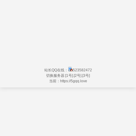
站长QQ在线：
523582472
切换服务器:
[1号]
.
[2号]
.
[3号]
当前：https://
5gqq.love