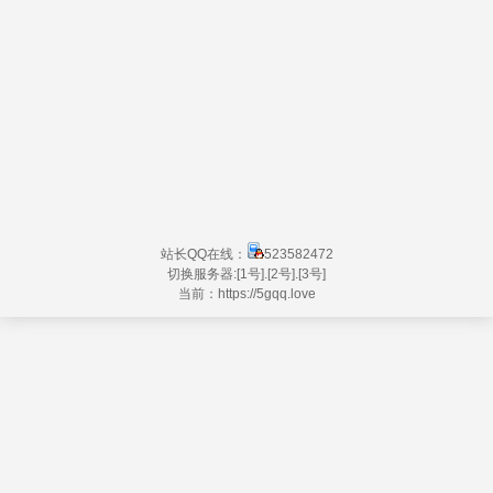
站长QQ在线：
523582472
切换服务器:
[1号]
.
[2号]
.
[3号]
当前：https://
5gqq.love