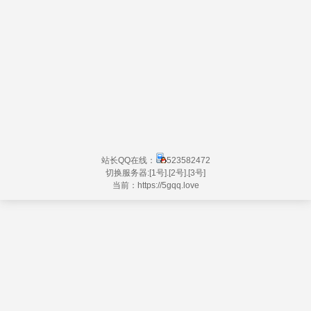
站长QQ在线：
523582472
切换服务器:
[1号]
.
[2号]
.
[3号]
当前：https://
5gqq.love