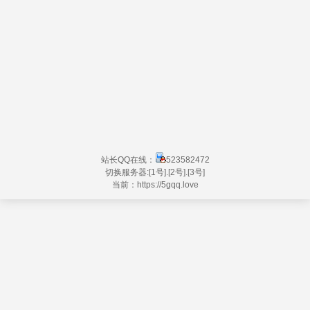
站长QQ在线：
523582472
切换服务器:
[1号]
.
[2号]
.
[3号]
当前：https://
5gqq.love