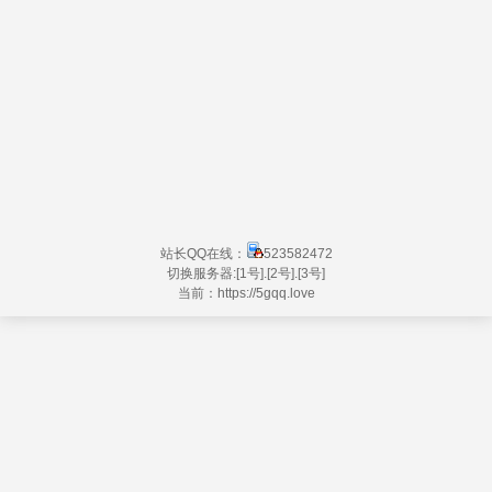
站长QQ在线：
523582472
切换服务器:
[1号]
.
[2号]
.
[3号]
当前：https://
5gqq.love