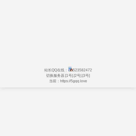
站长QQ在线：
523582472
切换服务器:
[1号]
.
[2号]
.
[3号]
当前：https://
5gqq.love