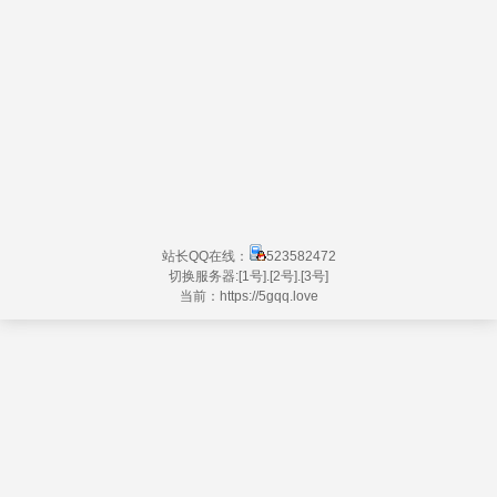
站长QQ在线：
523582472
切换服务器:
[1号]
.
[2号]
.
[3号]
当前：https://
5gqq.love