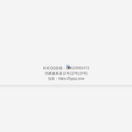
站长QQ在线：
523582472
切换服务器:
[1号]
.
[2号]
.
[3号]
当前：https://
5gqq.love