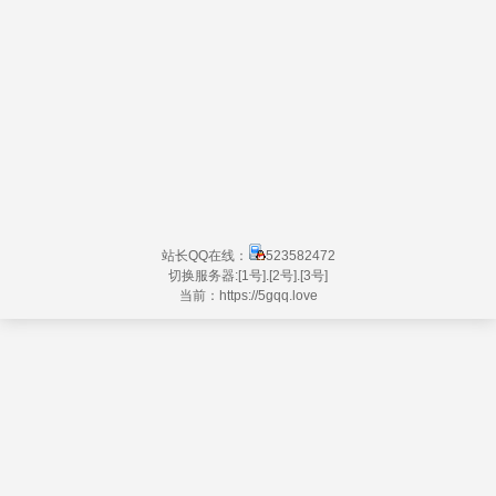
站长QQ在线：
523582472
切换服务器:
[1号]
.
[2号]
.
[3号]
当前：https://
5gqq.love