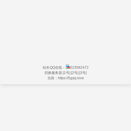
站长QQ在线：
523582472
切换服务器:
[1号]
.
[2号]
.
[3号]
当前：https://
5gqq.love