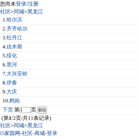
您尚未
登录
/
注册
社区
>
同城
>
黑龙江
1.
哈尔滨
2.
齐齐哈尔
3.
牡丹江
4.
佳木斯
5.
绥化
6.
黑河
7.
大兴安岭
8.
伊春
9.
大庆
10.
鹤岗
下页
第
页
(第
1
/2页/共11条记录)
社区
>
同城
>
黑龙江
i5家园网
-
社区
-
商城
-
登录