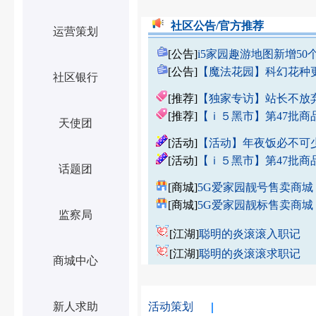
社区公告/
官方推荐
运营策划
[公告]
i5家园趣游地图新增50
[公告]
【魔法花园】科幻花种更新
社区银行
[推荐]
【独家专访】站长不放弃
[推荐]
【ｉ５黑市】第47批商
天使团
[活动]
【活动】年夜饭必不可
[活动]
【ｉ５黑市】第47批商
话题团
[商城]
5G爱家园靓号售卖商城
[商城]
5G爱家园靓标售卖商城
监察局
[江湖]
聪明的炎滚滚入职记
[江湖]
聪明的炎滚滚求职记
商城中心
新人求助
活动策划