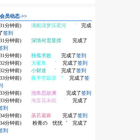
会员动态->>
(31分钟前)
满船清梦压星河 ゛
完成
了
签到
(31分钟前)
深情何需显摆
完成了
签到
(31分钟前)
独孤求败
完成了
签到
(32分钟前)
大鲨鱼 ゛
完成了
签到
(32分钟前)
小财迷 ゛
完成了
签到
(33分钟前)
夜半空寂凉 °
完成了
签
到
(33分钟前)
池鱼思故渊
完成了
签到
(33分钟前)
海棠花未眠 ゛
完成了
签到
(34分钟前)
菡萏葳蕤
完成了
签到
(34分钟前)
粉青の 忧忧゛
完成了
签到