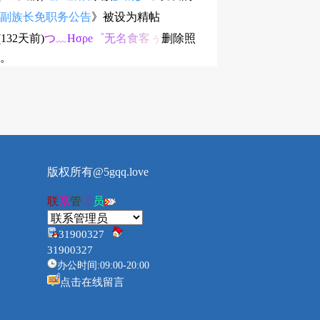
副族长免职务公告
》被设为精帖
.(132天前)
つ﹏Ησρе゜无名食客ぅ
删除照
。
版权所有@5gqq.love
联
系
管
理
员
31900327
31900327
办公时间:09:00-20:00
点击在线留言