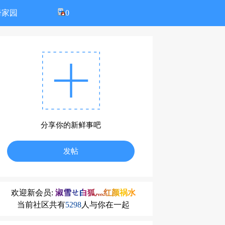
册家园
0
分享你的新鲜事吧
发帖
欢迎新会员:
淑雪ㄝ白狐灬红颜祸水
当前社区共有
5298
人与你在一起