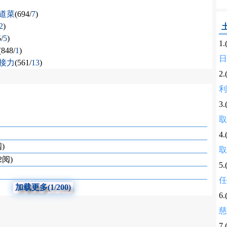
道菜
(694/
7
)
2
)
/
5
)
1
(848/
1
)
日
接力
(561/
13
)
2
利
3
取
4
)
取
2阅)
5
任
加载更多(1/200)
6
慈
7