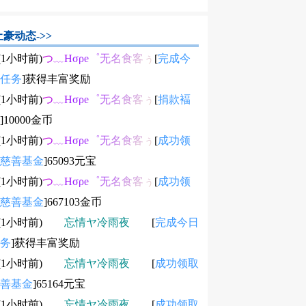
土豪动态->>
.(1小时前)
つ﹏Ησρе゜无名食客ぅ
[
完成今
任务
]获得丰富奖励
.(1小时前)
つ﹏Ησρе゜无名食客ぅ
[
捐款褔
]10000金币
.(1小时前)
つ﹏Ησρе゜无名食客ぅ
[
成功领
慈善基金
]65093元宝
.(1小时前)
つ﹏Ησρе゜无名食客ぅ
[
成功领
慈善基金
]667103金币
.(1小时前)
忘情ヤ冷雨夜
[
完成今日
务
]获得丰富奖励
.(1小时前)
忘情ヤ冷雨夜
[
成功领取
善基金
]65164元宝
.(1小时前)
忘情ヤ冷雨夜
[
成功领取