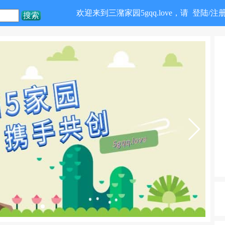
欢迎来到三潴家园5gqq.love，请
登陆/注