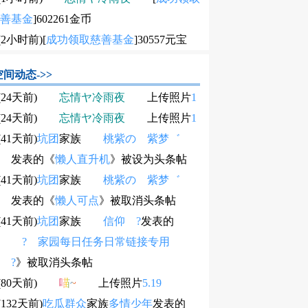
善基金
]602261金币
.(2小时前)
[
成功领取慈善基金
]30557元宝
空间动态->>
.(24天前)
忘情ヤ冷雨夜
上传照片
1
.(24天前)
忘情ヤ冷雨夜
上传照片
1
.(41天前)
坑团
家族
桃紫の 紫梦゛
发表的《
懒人直升机
》被设为头条帖
.(41天前)
坑团
家族
桃紫の 紫梦゛
发表的《
懒人可点
》被取消头条帖
.(41天前)
坑团
家族
信仰 ?
发表的
? 家园每日任务日常链接专用
 ?
》被取消头条帖
.(80天前)
喵~
上传照片
5.19
.(132天前)
吃瓜群众
家族
多情少年
发表的