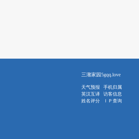
三潴家园5gqq.love
天气预报
手机归属
英汉互译
访客信息
姓名评分
ＩＰ查询