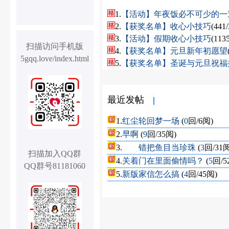
1.
【活动】年夜饭必不可少的一
2.
【获奖名单】收心小技巧
(441/
3.
【活动】假期收心小技巧
(1135
扫描访问手机版
4.
【获奖名单】元旦新年初愿望
5gqq.love/index.html
5.
【获奖名单】圣诞与元旦祝福
最近发帖
1.
红尘轮回梦一场
(
0
回/6阅)
2.
早啊
(
9
回/35阅)
3.
错把鱼目当珍珠
(
3
回/31阅
扫描加入QQ群
4.
关着门在里面偷情吗？
(
5
回/5
QQ群号81181060
5.
新版家信怎么搞
(
4
回/45阅)