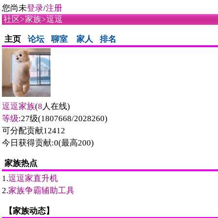
您尚未
登录
/
注册
社区
>
家族
>逗逗
主页
论坛
聊室
家人
排名
逗逗家族
(
8
人在线)
等级
:27级(1807668/2028260)
可分配贡献12412
今日获得贡献:0(最高200)
家族热点
1.
逗逗家直升机
2.
家族争霸辅助工具
【家族动态】