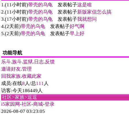
1.(11小时前)
带壳的乌龟
发表帖子
这是啥
2.(11小时前)
带壳的乌龟
发表帖子
新版家信怎么搞
3.(17小时前)
带壳的乌龟
发表帖子
我就想问
4.(2天前)
带壳的乌龟
发表帖子
好气啊
5.(2天前)
带壳的乌龟
发表帖子
早上好
功能导航
乐斗
.
族斗
.
监狱
.
日志
.
反馈
邀请好友
.
管理
回我家族
.
收藏此家
成员:在线
8
人/总
111
人
访客:今天186449人
社区
>
家族
>逗逗
i5家园网
-
社区
-
商城
-
登录
2026-08-07 03:23:05