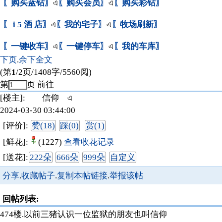
〖购买蓝钻〗
এ
〖购买会员〗
এ
〖购买彩钻〗
〖 i 5 酒 店〗
এ
〖我的宅子〗
এ
〖牧场刷新〗
〖一键收车〗
এ
〖一键停车〗
এ
〖我的车库〗
下页
.
余下全文
(第
1
/2页/1408字/5560阅)
第
页
前往
[楼主]:
信仰 এ
2024-03-30 03:44:00
[评价]:
赞(18)
踩(0)
赏(1)
[鲜花]:
(1227)
查看收花记录
[送花]:
222朵
666朵
999朵
自定义
分享
.
收藏帖子
.
复制本帖链接
.
举报该帖
回帖列表:
474楼.
以前三猪认识一位监狱的朋友也叫信仰