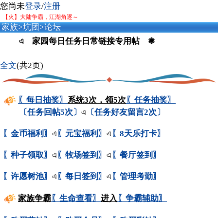
您尚未
登录
/
注册
【火】大陆争霸，江湖角逐～
家族
>
坑团
>
论坛
এ 家园每日任务日常链接专用帖 ❃
全文
(共2页)
〖每日抽奖〗
系统3次，领5次
〖任务抽奖〗
〔任务回帖5次〕
এ
〔任务好友留言2次〕
〖金币福利〗
এ
〖元宝福利〗
এ
〖8天乐打卡〗
〖种子领取〗
এ
〖牧场签到〗
এ
〖餐厅签到〗
〖许愿树池〗
এ
〖每日签到〗
এ
〖管理考勤〗
家族争霸
〖生命查看〗
进入
〖争霸辅助〗