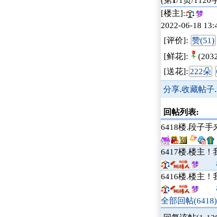
(第
1
/1页/1120
[楼主]:
2022-06-18 13:
[评价]:
赞(51)
[鲜花]:
(203
[送花]:
222朵
分享
.
收藏帖子
.
回帖列表:
6418楼.
段子手
6417楼.
楼主！
桃
6416楼.
楼主！
桃
全部回帖(6418)