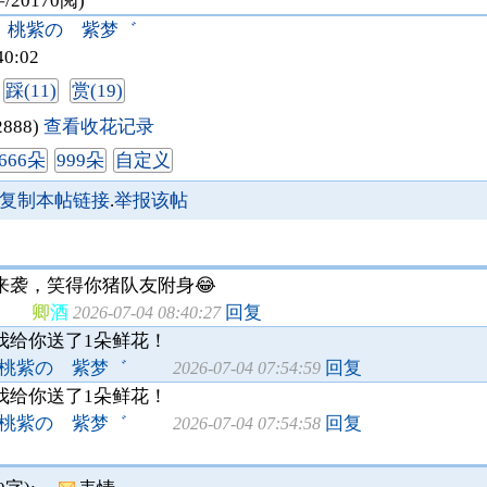
字/20170阅)
桃紫の 紫梦゛
40:02
踩(11)
赏(19)
2888)
查看收花记录
666朵
999朵
自定义
复制本帖链接
.
举报该帖
来袭，笑得你猪队友附身😂
卿
酒
回复
2026-07-04 08:40:27
我给你送了1朵鲜花！
紫の 紫梦゛
回复
2026-07-04 07:54:59
我给你送了1朵鲜花！
紫の 紫梦゛
回复
2026-07-04 07:54:58