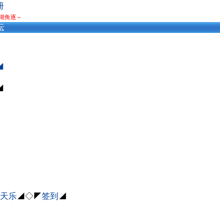
册
湖角逐～
坛
◢
◢
8天乐
◢◇◤
签到
◢