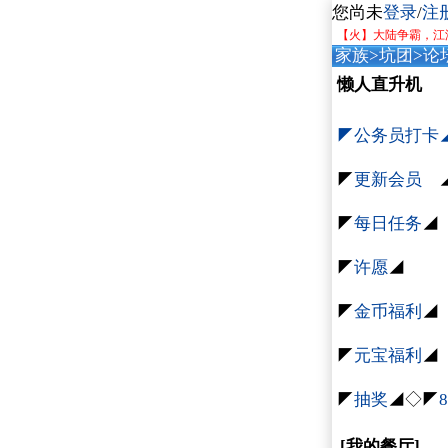
您尚未
登录
/
注
【火】大陆争霸，江
家族
>
坑团
>
论
懒人直升机
◤公务员打卡
◤
更新会员
◤
每日任务
◢
◤
许愿
◢
◤
金币福利
◢
◤
元宝福利
◢
◤
抽奖
◢◇◤
[我的餐厅]