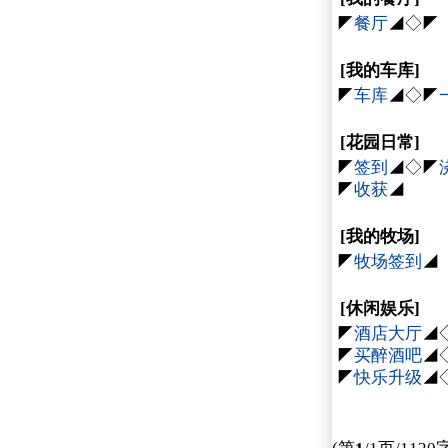
◤
餐厅
◢◇◤
[我的车库]
◤
车库
◢◇◤
[花园日常]
◤
签到
◢◇◤
◤
收获
◢
[我的牧场]
◤
牧场签到
◢
[休闲娱乐]
◤
酒店大厅
◢
◤
买醉酒吧
◢
◤
快乐升级
◢