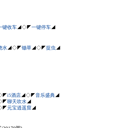
一键收车
◢◇◤
一键停车
◢
浇水
◢◇◤
锄草
◢◇◤
捉虫
◢
◇◤
i5酒店
◢◇◤
音乐盛典
◢
◇◤
聊天吹水
◢
◇◤
元宝逍遥窟
◢