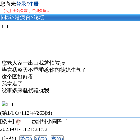
您尚未
登录
/
注册
【火】大陆争霸，江湖角逐～
同城
>
港澳台
>
论坛
1-1
您老人家一出山我就怕被揍
毕竟我整天不乖乖惹你的徒媳生气了
这个图好好看
我拿走了
没事多来骚扰骚扰我
(第
1
/1页/112字/263阅)
[楼主]:
ღ甜甜小圈圈゜
2023-01-13 21:28:52
[评价]:
赞(2)
踩(2)
赏(0)