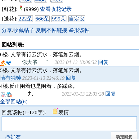
[鲜花]:
(9999)
查看收花记录
[送花]:
222朵
666朵
999朵
自定义
分享
.
收藏帖子
.
复制本帖链接
.
举报该帖
回帖列表:
6楼.
文章有行云流水，落笔如云烟。
你大爷 ゛
回复
2023-04-13 18:08:32
5楼.
文章有行云流水，落笔如云烟。
情有独钟
回复
2023-01-13 22:46:19
4楼.
反正闲着也是闲着，多踩踩。
九
回复
2023-01-13 22:03:28
全部回帖(6)
回复该帖(1-120字):
表情
@好友