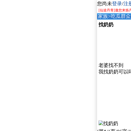
您尚未
登录
/
注
[仙途丹青]邀您来炼
家族
>
吃瓜群众
找奶奶
老婆找不到
我找奶奶可以