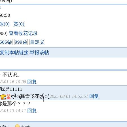
169阅)
年
58:50
踩(0)
赏(0)
000)
查看收花记录
666朵
999朵
自定义
复制本帖链接
.
举报该帖
：
不认识。
回复
08-01 16:10:06
我是11111
ღ᭄ꦿ暮雪飞花ღ᭄ꦿ
回复
2025-08-01 14:52:51
你是那个？？？
回复
08-01 13:14:11