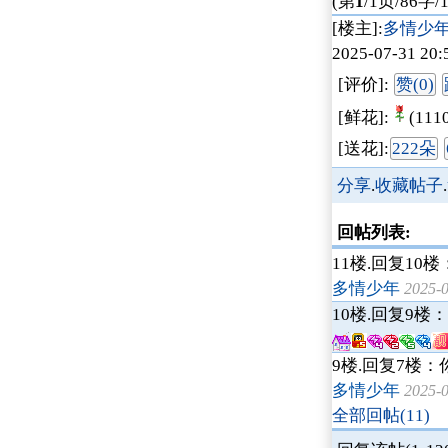
(第
1
/1页/86字/
[楼主]:
多情少
2025-07-31 20:
[评价]:
赞(0)
[鲜花]:
(111
[送花]:
222朵
分享
.
收藏帖子
.
回帖列表:
11楼.
回复10楼
多情少年
2025-
10楼.
回复9楼：
9楼.
回复7楼：
多情少年
2025-
全部回帖(11)