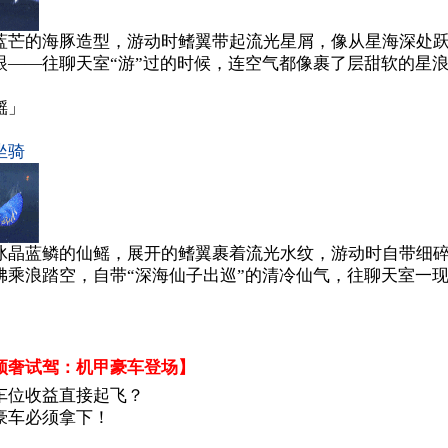
星蓝芒的海豚造型，游动时鳍翼带起流光星屑，像从星海深处
眼——往聊天室“游”过的时候，连空气都像裹了层甜软的星浪
鳐」
坐骑
披冰晶蓝鳞的仙鳐，展开的鳍翼裹着流光水纹，游动时自带细
佛乘浪踏空，自带“深海仙子出巡”的清冷仙气，往聊天室一
顶奢试驾：机甲豪车登场】
位收益直接起飞？
车必须拿下！