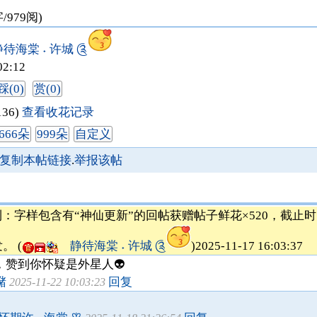
字/979阅)
海棠 ˖ 许城 ༊
02:12
踩(0)
赏(0)
136)
查看收花记录
666朵
999朵
自定义
复制本帖链接
.
举报该帖
字样包含有“神仙更新”的回帖获赠帖子鲜花×520，截止时间为1
。 (
静待海棠 ˖ 许城 ༊
)2025-11-17 16:03:37
，赞到你怀疑是外星人👽
潴
回复
2025-11-22 10:03:23