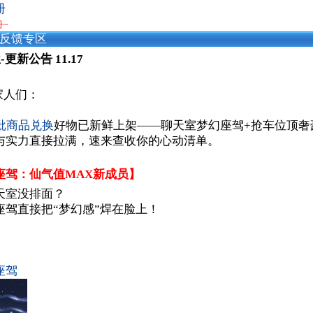
册
丹~
反馈专区
更新公告 11.17
家人们：
批商品兑换
好物已新鲜上架——聊天室梦幻座驾+抢车位顶奢
与实力直接拉满，速来查收你的心动清单。
座驾：仙气值MAX新成员】
室没排面？
直接把“梦幻感”焊在脸上！
座驾