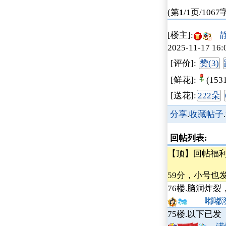
(第
1
/1页/1067
[楼主]:
静待
2025-11-17 16:
[评价]:
赞(3)
[鲜花]:
(153
[送花]:
222朵
分享
.
收藏帖子
.
回帖列表:
【顶】回帖福利：
59分，小号也发
76楼.
脑洞炸裂
嘟嘟
75楼.
以下已发