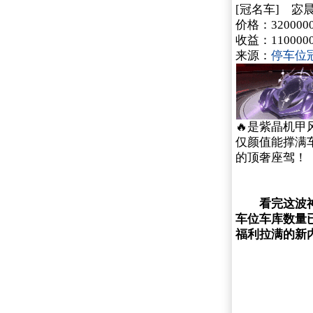
[冠名车] 
价格：3200000
收益：11000
来源：
停车位
🔥是紫晶机
仅颜值能撑满车
的顶奢座驾！
看完这波神仙
车位车库数量
福利拉满的新