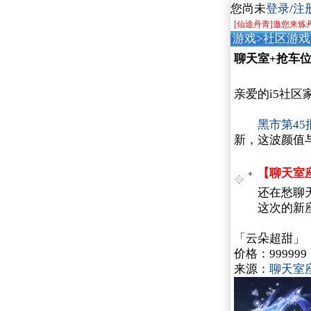
您尚未
登录
/
注
[仙途丹青]邀您来炼
游戏
>
社区游戏
聊天室+抢车位-
亲爱的i5社区
黑市第45
新，这波颜值
【聊天室
还在愁聊天
这次的新座驾
「云朵超甜」
价格：999999
来源：
聊天室