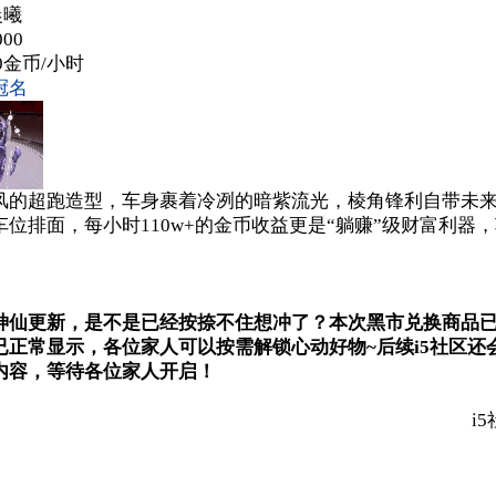
宓晨曦
00
00金币/小时
冠名
甲风的超跑造型，车身裹着冷冽的暗紫流光，棱角锋利自带未
位排面，每小时110w+的金币收益更是“躺赚”级财富利器
更新，是不是已经按捺不住想冲了？本次黑市兑换商品已
已正常显示，各位家人可以按需解锁心动好物~后续i5社区还
内容，等待各位家人开启！
i