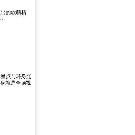
跃出的软萌精
~
碎星点与环身光
现身就是全场视