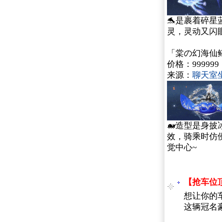
🐬是裹着碎
灵，灵动又闪
「棠の幻海仙
价格：999999
来源：
聊天室
🐋造型是身
效，骑乘时仿
觉中心~
【抢车位
想让你的车
这辆冠名豪