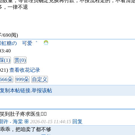
换物品数量，等管理员确定兑换再付款，不按流程走的，不看清
多，一律不退
字/690阅)
虹糖の 可爱゛
03:40
踩(1)
赏(0)
021)
查看收花记录
666朵
999朵
自定义
复制本帖链接
.
举报该帖
到肚子疼求医生👩‍⚕️
 ˖ 海棠 ꕥ
回复
2026-01-15 11:44:15
的乖乖，把咱卖了都不够