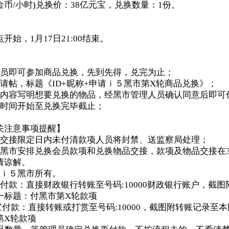
00金币/小时)兑换价：38亿元宝，兑换数量：1份。
0点开始，1月17日21:00结束。
会员即可参加商品兑换，先到先得，兑完为止；
请帖，标题《ID+昵称+申请ｉ５黑市第X轮商品兑换》；
文内容写明想要兑换的物品，经黑市管理人员确认同意后即可
起时间开始至兑换完毕截止；
关注意事项提醒】
换交接限定日内未付清款项人员将封禁、送监察局处理；
后黑市安排兑换会员款项和兑换物品交接，款项及物品交接在
请谅解。
权ｉ５黑市所有。
付款：直接财政银行转账至号码:10000财政银行账户，截
一标题：付黑市第X轮款项
宝付款：直接转账或打赏至号码:10000，截图附转账记录至
第X轮款项