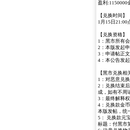
盈利:11500
【兑换时间】
1月15日21:0
【兑换资格】
1：黑市所有
2：本版发起申
3：申请帖正
4：本公告发
【黑市兑换相
1：对恶意兑
2：兑换结束
成，如有不周
3：最终解释
4：兑换款金币
本版发帖，统
5： 兑换款元
标题：付黑市