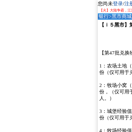
您尚未
登录
/
注
【火】大陆争霸，江
银行
>
黑市商城
【ｉ５黑市】
【第47批兑换
1：农场土地（
份（仅可用于兑
2：牧场小窝（
份，（仅可用于
人。）
3：城堡经验值
份（仅可用于
4：牧场经验值（