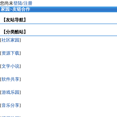
您尚未
登陆
/
注册
家园
>友链合作
【友站导航】
【分类酷站】
[
社区家园
]
[
资源下载
]
[
文学小说
]
[
软件共享
]
[
游戏乐园
]
[
音乐分享
]