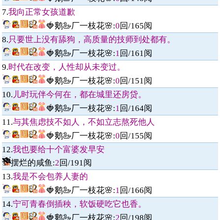
7.
我向正常女孩道歉
🍓鹅🦢厂一枝花🌸
:
0
回/
165
阅
8.
只要世上没有舔狗，高质量的技师到处都有。
🍓鹅🦢厂一枝花🌸
:
1
回/
161
阅
9.
时代在改变，人性却从未变过。
🍓鹅🦢厂一枝花🌸
:
0
回/
151
阅
10.
儿时玩伴今何在，都在城里还房贷。
🍓鹅🦢厂一枝花🌸
:
1
回/
164
阅
11.
与其焦虑技不如人，不如立志熬死他人
🍓鹅🦢厂一枝花🌸
:
0
回/
155
阅
12.
我也要给十个富婆发早安
摆烂的咸鱼:
2
回/
191
阅
13.
我是不会包养人妻的
🍓鹅🦢厂一枝花🌸
:
1
回/
166
阅
14.
宁可青春倒插秧，软饭硬吃它也香。
🍓鹅🦢厂一枝花🌸
:
2
回/
198
阅