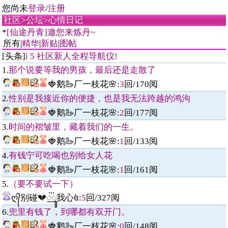
您尚未
登录
/
注册
社区
>
公坛
>
心情日记
*
[仙途丹青]邀您来炼丹~
所有|
精华
|
新贴
|
图帖
[头条]
i 5 社区新人全程导航仪!
1.
那个说要等我的男孩，最后还是走散了
🍓鹅🦢厂一枝花🌸
:
3
回/
170
阅
2.
性别是我接近你的便捷，也是我无法跨越的鸿沟
🍓鹅🦢厂一枝花🌸
:
2
回/
177
阅
3.
时间的褶皱里，藏着我们的一生。
🍓鹅🦢厂一枝花🌸
:
1
回/
133
阅
4.
有钱宁可吃喝也别给女人花
🍓鹅🦢厂一枝花🌸
:
1
回/
161
阅
5.
（要不要试一下）
ღ᭄别碰💔꯭፝ꦸ我心꧔
:
5
回/
327
阅
6.
兜里有钱了，到哪都有双开门。
🍓鹅🦢厂一枝花🌸
:
0
回/
148
阅